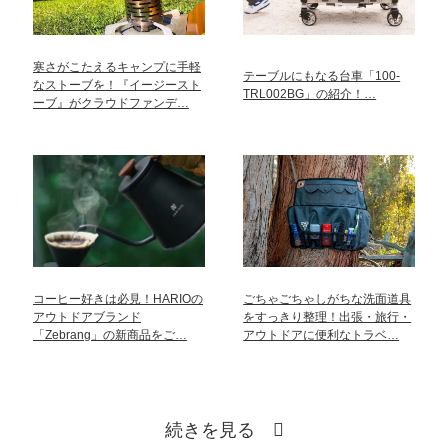
寒さがこたえるキャンプに手軽
テーブルにもなる台車「100-
なストーブを！『イージースト
TRL002BG」の紹介！…
ーブ』がクラウドファンデ…
コーヒー好きは必見！HARIOの
ごちゃごちゃしがちな洗面道具
アウトドアブランド
をすっきり整理！出張・旅行・
「Zebrang」の新商品をご…
アウトドアに便利なトラベ…
続きを見る