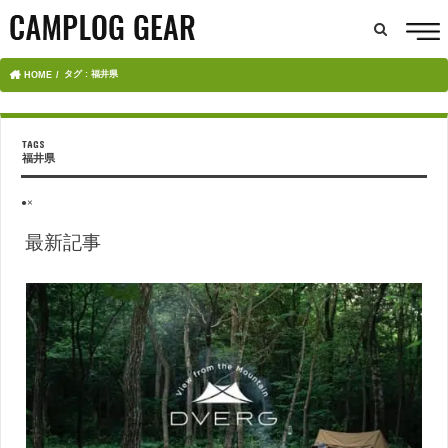
タグ : 福井県
HOME
福井県
●×
最新記事