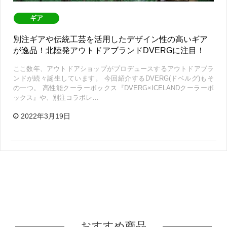
ギア
別注ギアや伝統工芸を活用したデザイン性の高いギア
が逸品！北陸発アウトドアブランドDVERGに注目！
ここ数年、アウトドアショップがプロデュースするアウトドアブラ
ンドが続々誕生しています。 今回紹介するDVERG(ドベルグ)もそ
の一つ。 高性能クーラーボックス『DVERG×ICELANDクーラーボ
ックス』や、別注コラボレ…
2022年3月19日
おすすめ商品