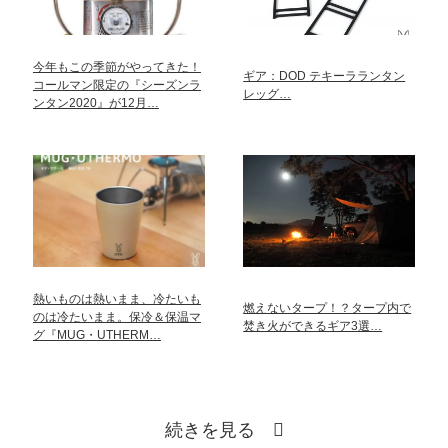
今年もこの季節がやってきた！
ギア：DOD テキーラランタン
コールマン限定の『シーズンラ
レッグ…
ンタン2020』が12月…
熱いものは熱いまま、冷たいも
燃えないタープ！？タープ内で
のは冷たいまま。保冷＆保温マ
焚き火ができるギア3選…
グ『MUG・UTHERM…
続きを見る