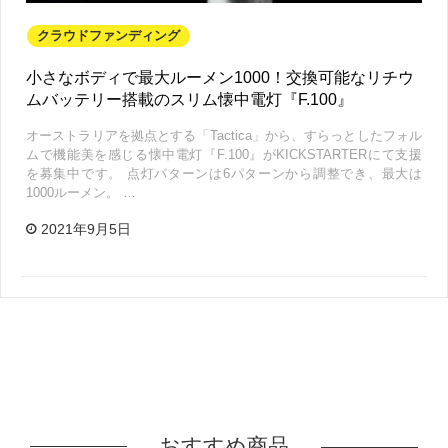
クラウドファンディング
小さなボディで最大ルーメン1000！交換可能なリチウ
ムバッテリー搭載のスリム懐中電灯『F.100』
オーストラリアを拠点とする「Tactica」から、すらっとしたフォル
ムで機能美を感じる懐中電灯『F.100』がKICKSTARTERにて支援
を募集中です。 点灯パターンは6パターンから調整でき、最大は
1000ルーメン。 …
2021年9月5日
おすすめ商品