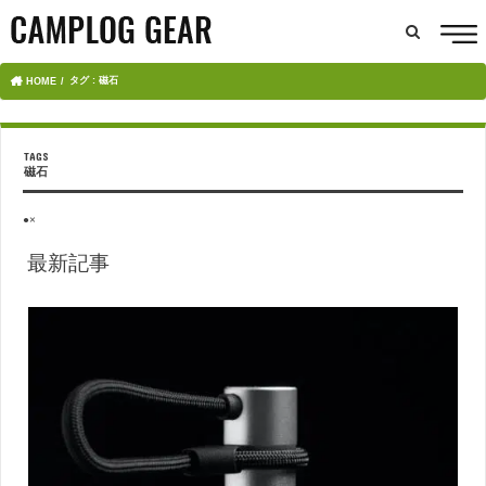
タグ : 磁石
HOME
磁石
●×
最新記事