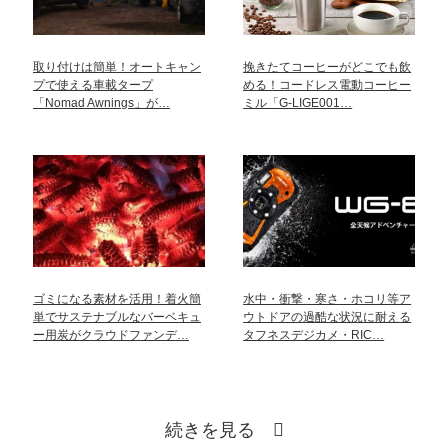
取り付けは簡単！オートキャン
挽きたてコーヒーがどこでも飲
プで使える車載タープ
める！コードレス電動コーヒー
「Nomad Awnings」が…
ミル「G-LIGE001…
ゴミになる素材を活用！着火簡
水中・衝撃・寒さ・ホコリ等ア
単でサステナブルなバーベキュ
ウトドアの過酷な状況に耐える
ー用炭がクラウドファンデ…
タフネスデジカメ・RIC…
続きを見る