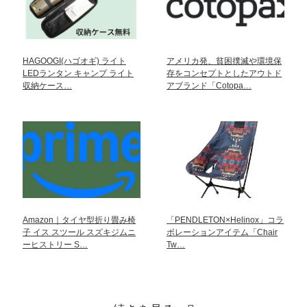
HAGOOGI(ハゴオギ) ライト
アメリカ発、貧困撲滅や環境保
LEDランタン キャンプ ライト
存をコンセプトとしたアウトド
収納ケース…
アブランド「Cotopa…
Amazon｜タイヤ型折り畳み椅
「PENDLETON×Helinox」コラ
子 イス スツール スズキジムニ
ボレーションアイテム「Chair
ーヒストリー S…
Tw…