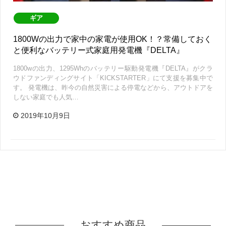
ギア
1800Wの出力で家中の家電が使用OK！？常備しておく
と便利なバッテリー式家庭用発電機『DELTA』
1800wの出力、1295Whのバッテリー駆動発電機『DELTA』がクラ
ウドファンディングサイト「KICKSTARTER」にて支援を募集中で
す。 発電機は、昨今の自然災害による停電などから、アウトドアを
しない家庭でも人気…
2019年10月9日
おすすめ商品