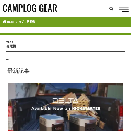
タグ : 発電機
HOME
発電機
●×
最新記事