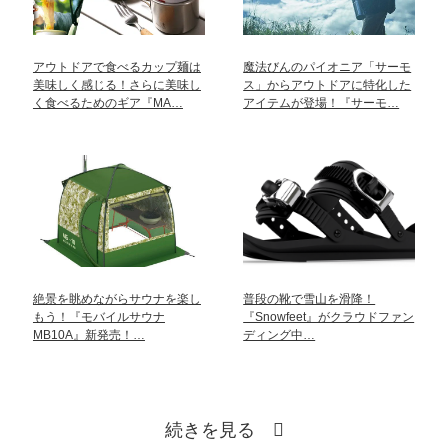
アウトドアで食べるカップ麺は
魔法びんのパイオニア「サーモ
美味しく感じる！さらに美味し
ス」からアウトドアに特化した
く食べるためのギア『MA…
アイテムが登場！『サーモ…
絶景を眺めながらサウナを楽し
普段の靴で雪山を滑降！
もう！『モバイルサウナ
『Snowfeet』がクラウドファン
MB10A』新発売！…
ディング中…
続きを見る