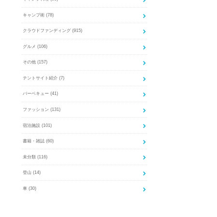
キャンプ術
(78)
クラウドファンディング
(915)
グルメ
(106)
その他
(157)
テントサイト紹介
(7)
バーベキュー
(41)
ファッション
(131)
宿泊施設
(101)
書籍・雑誌
(60)
未分類
(116)
登山
(14)
車
(30)