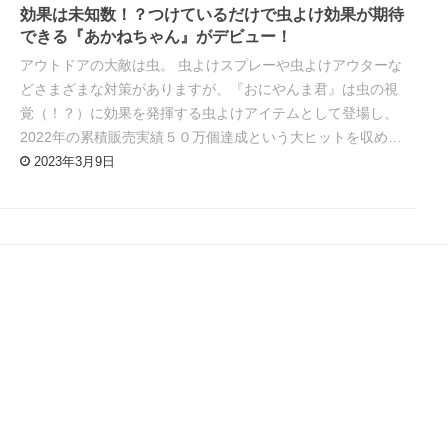
効果は未知数！？つけているだけで虫よけ効果が期待
できる『あかねちゃん』がデビュー！
アウトドアの大敵は虫。 虫よけスプレーや虫よけアウターな
どさまざまな対策がありますが、『おにやんま君』は虫の視
覚（！？）に効果を発揮する虫よけアイテムとして登場し、
2022年の累積販売実績５０万個達成という大ヒットを収め…
2023年3月9日