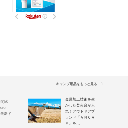
キャンプ用品をもっと見る
金属加工技術を生
間50
かした焚火台が人
ero
気！アウトドアブ
sの最新ド
ランド『ＡＮＣＡ
Ｍ』を…