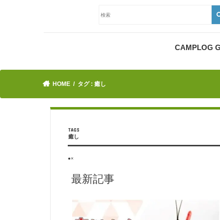
CAMPLOG
HOME
タグ : 癒し
癒し
●×
最新記事