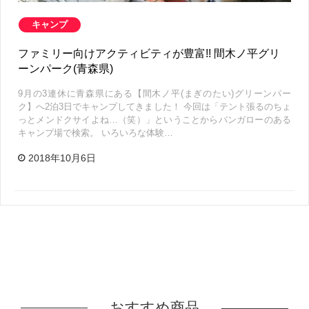
キャンプ
ファミリー向けアクティビティが豊富!! 間木ノ平グリ
ーンパーク(青森県)
9月の3連休に青森県にある【間木ノ平(まぎのたい)グリーンパー
ク】へ2泊3日でキャンプしてきました！ 今回は「テント張るのちょ
っとメンドクサイよね…（笑）」ということからバンガローのある
キャンプ場で検索。 いろいろな体験…
2018年10月6日
おすすめ商品