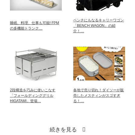
ベンチにもなるキャリーワゴン
睡眠、料理、仕事も可能! FPM
「BENCH WAGON」の紹
の多機能トランク…
介！…
2段構造を巧みに使いこなす
各地で売り切れ！ダイソーが販
「フォールディンググリル
売したメスティンがスゴすぎ
HIGATAMI」登場…
る！…
続きを見る