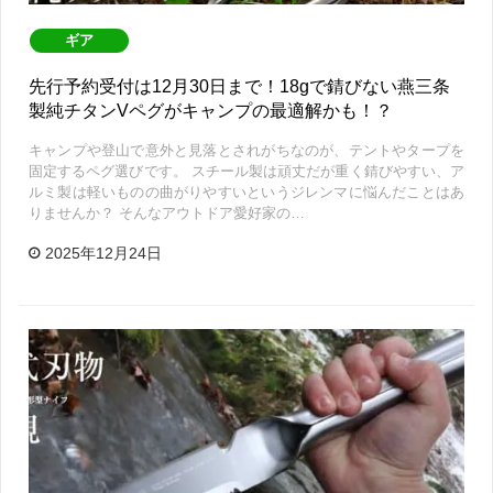
ギア
先行予約受付は12月30日まで！18gで錆びない燕三条
製純チタンVペグがキャンプの最適解かも！？
キャンプや登山で意外と見落とされがちなのが、テントやタープを
固定するペグ選びです。 スチール製は頑丈だが重く錆びやすい、ア
ルミ製は軽いものの曲がりやすいというジレンマに悩んだことはあ
りませんか？ そんなアウトドア愛好家の…
2025年12月24日