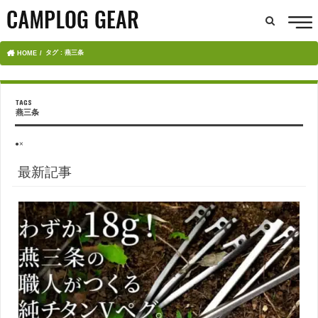
タグ : 燕三条
HOME
燕三条
●×
最新記事