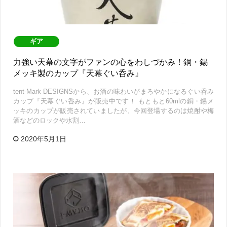
ギア
力強い天幕の文字がファンの心をわしづかみ！銅・錫
メッキ製のカップ『天幕ぐい呑み』
tent-Mark DESIGNSから、お酒の味わいがまろやかになるぐい呑み
カップ『天幕ぐい呑み』が販売中です！ もともと60mlの銅・錫メ
ッキのカップが販売されていましたが、今回登場するのは焼酎や梅
酒などのロックや水割…
2020年5月1日