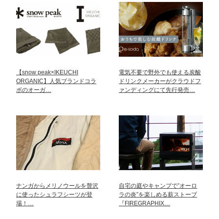
【snow peak×IKEUCHI
電気不要で野外でも使える炭酸
ORGANIC】人気ブランドコラ
ドリンクメーカーがクラウドフ
ボのオーガ…
ァンディングにて先行発売…
ナンガからメリノウールを贅沢
自宅の庭やキャンプで”オーロ
に使ったシュラフシーツが登
ラの炎”を楽しめる薪ストーブ
場！…
『FIREGRAPHIX…