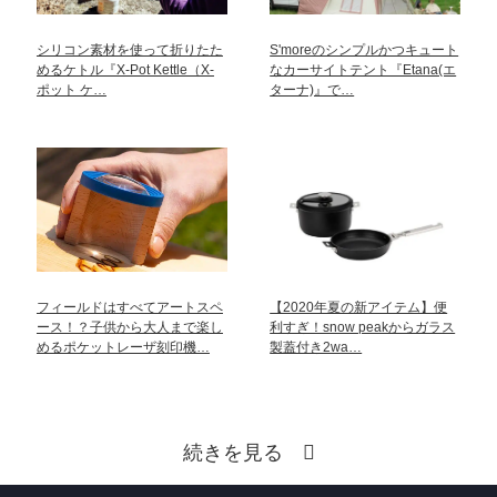
シリコン素材を使って折りたた
S'moreのシンプルかつキュート
めるケトル『X-Pot Kettle（X-
なカーサイトテント『Etana(エ
ポット ケ…
ターナ)』で…
フィールドはすべてアートスペ
【2020年夏の新アイテム】便
ース！？子供から大人まで楽し
利すぎ！snow peakからガラス
めるポケットレーザ刻印機…
製蓋付き2wa…
続きを見る