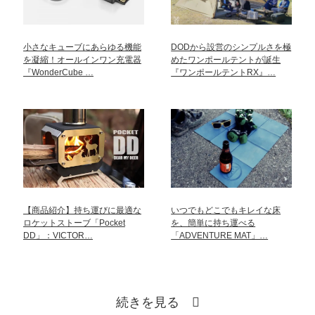
小さなキューブにあらゆる機能
DODから設営のシンプルさを極
を凝縮！オールインワン充電器
めたワンポールテントが誕生
『WonderCube …
『ワンポールテントRX』…
【商品紹介】持ち運びに最適な
いつでもどこでもキレイな床
ロケットストーブ「Pocket
を、簡単に持ち運べる
DD」：VICTOR…
「ADVENTURE MAT」…
続きを見る