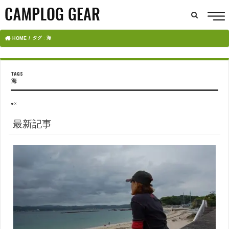
タグ : 海
HOME
海
●×
最新記事