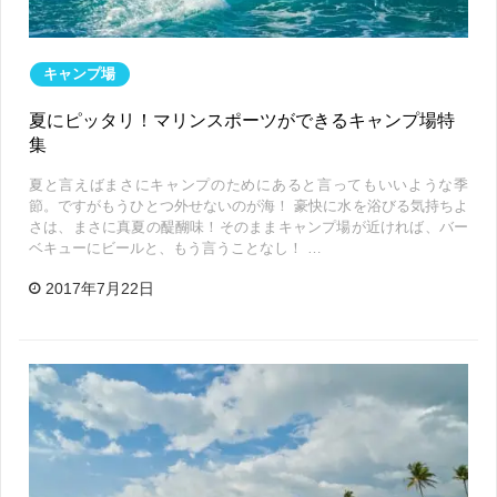
キャンプ場
夏にピッタリ！マリンスポーツができるキャンプ場特
集
夏と言えばまさにキャンプのためにあると言ってもいいような季
節。ですがもうひとつ外せないのが海！ 豪快に水を浴びる気持ちよ
さは、まさに真夏の醍醐味！そのままキャンプ場が近ければ、バー
ベキューにビールと、もう言うことなし！ …
2017年7月22日