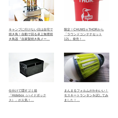
キャンプに行けない日は自宅で
限定！CHUMS x THORから
焼き鳥！自動で回る卓上無煙焼
「ラウンドコンテナセット
き鳥器『自家製焼き鳥メー…
12L」発売！…
仕分けて隠すゴミ箱
まんまるフォルムがかわいい！
「Hidebox（ハイドボック
モスキートランタンを試してみ
ス）」が人気！…
ました！…