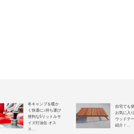
冬キャンプを暖か
自宅でも
く快適に♪持ち運び
お気に入
便利な5リットルサ
ウッドテ
イズ灯油缶 オス
紹介！…
ス…