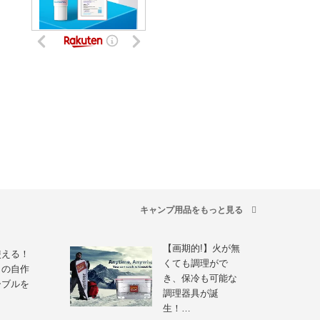
キャンプ用品をもっと見る
【画期的!】火が無
使える！
くても調理がで
りの自作
き、保冷も可能な
ーブルを
調理器具が誕
生！…