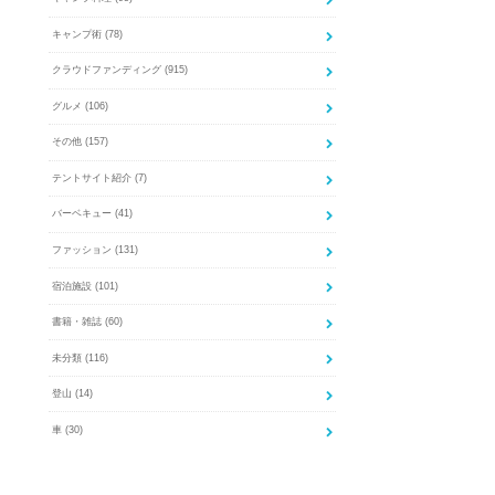
キャンプ術
(78)
クラウドファンディング
(915)
グルメ
(106)
その他
(157)
テントサイト紹介
(7)
バーベキュー
(41)
ファッション
(131)
宿泊施設
(101)
書籍・雑誌
(60)
未分類
(116)
登山
(14)
車
(30)