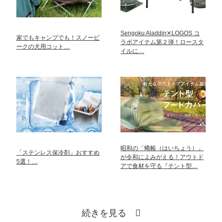
Sengoku Aladdin✕LOGOS コ
家でもキャンプでも！スノーピ
ラボアイテム第２弾！ロースタ
ークの犬用コット…
イルに…
昭和の「蝿帳（はいちょう）」
「ステンレス保冷剤」おすすめ
が令和によみがえる！アウトド
5選！…
アで食材を守る『テント型…
続きを見る