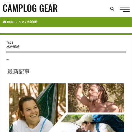
タグ : 水分補給
HOME
水分補給
●×
最新記事