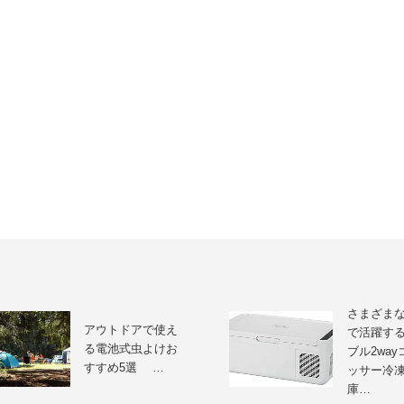
さまざま
アウトドアで使え
で活躍す
る電池式虫よけお
ブル2wa
すすめ5選 …
ッサー冷
庫…