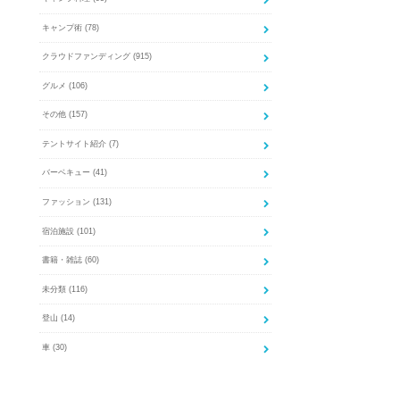
キャンプ術
(78)
クラウドファンディング
(915)
グルメ
(106)
その他
(157)
テントサイト紹介
(7)
バーベキュー
(41)
ファッション
(131)
宿泊施設
(101)
書籍・雑誌
(60)
未分類
(116)
登山
(14)
車
(30)