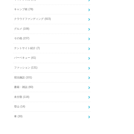
キャンプ術
(78)
クラウドファンディング
(915)
グルメ
(106)
その他
(157)
テントサイト紹介
(7)
バーベキュー
(41)
ファッション
(131)
宿泊施設
(101)
書籍・雑誌
(60)
未分類
(116)
登山
(14)
車
(30)