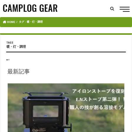
タグ : 暖・灯・調理
HOME
暖・灯・調理
●×
最新記事