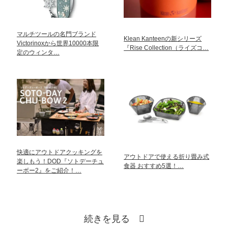
マルチツールの名門ブランド
Klean Kanteenの新シリーズ
Victorinoxから世界10000本限
『Rise Collection（ライズコ…
定のウィンタ…
快適にアウトドアクッキングを
アウトドアで使える折り畳み式
楽しもう！DOD『ソトデーチュ
食器 おすすめ5選！…
ーボー2』をご紹介！…
続きを見る