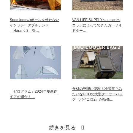
Soomloomのポールを使わない
VAN LIFE SUPPLY×muracoの
インフレータブルテント
コラボによってできたカーサイ
「Harar 6.3」登…
ドター…
食材の整理に便利！冷蔵庫？み
「ゼログラム」2024年夏新作
たいなDODの大型クーラーバッ
ギアの紹介！…
グ『バベコロ2』が新発…
続きを見る