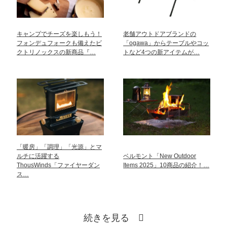
キャンプでチーズを楽しもう！
老舗アウトドアブランドの
フォンデュフォークも備えたビ
「ogawa」からテーブルやコッ
クトリノックスの新商品『…
トなど4つの新アイテムが…
「暖房」「調理」「光源」とマ
ルチに活躍する
ベルモント「New Outdoor
ThousWinds「ファイヤーダン
Items 2025」10商品の紹介！…
ス…
続きを見る