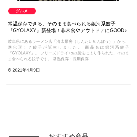
グルメ
常温保存できる、そのまま食べられる銀河系餃子
『GYOLAXY』新登場！非常食やアウトドアにGOOD♪
岐阜県にあるラーメン店「清太麺房（しんたいめんぼう）」から、
進化形！？餃子が誕生しました。 商品名は銀河系餃子
『GYOLAXY』。 フリーズドライ+αの製法により作られた、そのま
ま食べられる餃子です。 常温保存・長期保存…
2021年4月9日
おすすめ商品