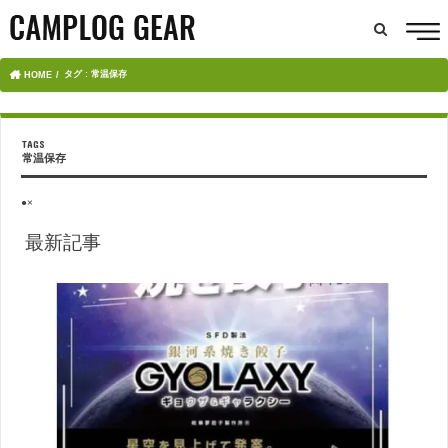
タグ : 常温保存
HOME
常温保存
●×
最新記事