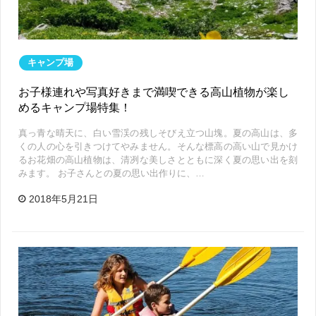
キャンプ場
お子様連れや写真好きまで満喫できる高山植物が楽し
めるキャンプ場特集！
真っ青な晴天に、白い雪渓の残しそびえ立つ山塊。夏の高山は、多
くの人の心を引きつけてやみません。そんな標高の高い山で見かけ
るお花畑の高山植物は、清冽な美しさとともに深く夏の思い出を刻
みます。 お子さんとの夏の思い出作りに、…
2018年5月21日