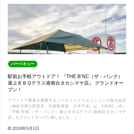
バーベキュー
駅前お手軽アウトドア！ 『THE B’NC（ザ・バンク）
屋上ＢＢＱテラス港南台タカシマヤ店』 グランドオー
プン！
アウトドア事業を展開するシーサイドクリエイションズ株式会社
（神奈川県小田原市、代表取締役 大木千卓）は、4月4日（水）
「THE B’NC（ザ・バンク）屋上ＢＢＱテラス 港南台タカシマヤ
店」をグランドオープン致しました。こ…
2018年5月1日