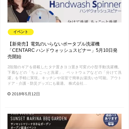
イベント
【新発売】電気のいらないポータブル洗濯機
「CENTARC ハンドウォッシュスピナー」5月10日発
売開始
2段階のギアを搭載したタテ置きヨコ置き可変の小型手動洗濯機。
下着などの「ちょこっと洗濯」、ペットウェアなどの「分けて洗
濯」を手軽に実現。キッチンや浴室で簡単お湯洗いが可能。アウト
ドア・介護・防災グッズにも最適。 株式会社…
2018年5月12日