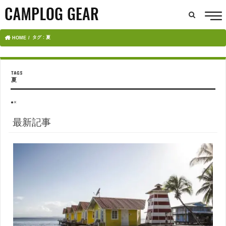
タグ : 夏
HOME
夏
●×
最新記事