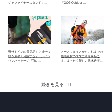
ジャファイヤースタンド』…
『OOG Outdoor …
野外トイレの必需品！？排せつ
ノースフェイスからこれまでの
物を素早く分解するオールイン
機能素材の未来に革命を起こ
ワンパッケージ『The …
す、まったく新しい防水透湿…
続きを見る