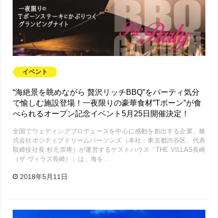
イベント
“海絶景を眺めながら 贅沢リッチBBQ”をパーティ気分
で愉しむ施設登場！一夜限りの豪華食材”Tボーン”が食
べられるオープン記念イベント5月25日開催決定！
全国でウェディングプロデュースを中心に感動を創出する企業、株
式会社ポジティブドリームパーソンズ（本社：東京都渋谷区、代表
取締役社長:杉元崇将）が運営するゲストハウス「THE VILLAS長崎
（ザ ヴィラズ長崎）」は、海を…
2018年5月11日