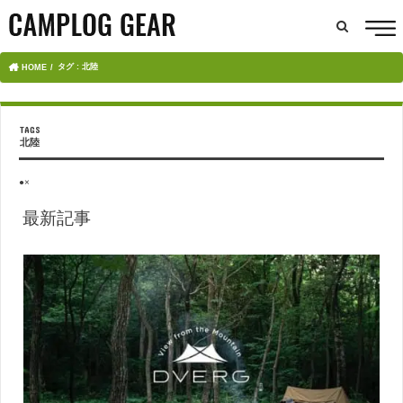
タグ : 北陸
HOME
北陸
●×
最新記事