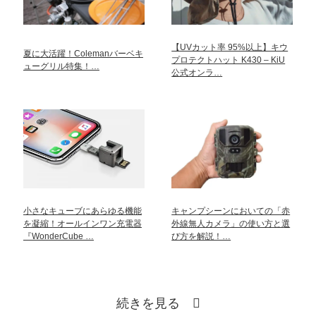
【UVカット率 95%以上】キウ
夏に大活躍！Colemanバーベキ
プロテクトハット K430 – KiU
ューグリル特集！…
公式オンラ…
小さなキューブにあらゆる機能
キャンプシーンにおいての「赤
を凝縮！オールインワン充電器
外線無人カメラ」の使い方と選
『WonderCube …
び方を解説！…
続きを見る