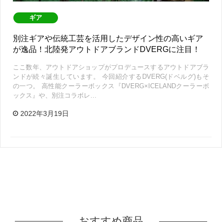
ギア
別注ギアや伝統工芸を活用したデザイン性の高いギア
が逸品！北陸発アウトドアブランドDVERGに注目！
ここ数年、アウトドアショップがプロデュースするアウトドアブラ
ンドが続々誕生しています。 今回紹介するDVERG(ドベルグ)もそ
の一つ。 高性能クーラーボックス『DVERG×ICELANDクーラーボ
ックス』や、別注コラボレ…
2022年3月19日
おすすめ商品