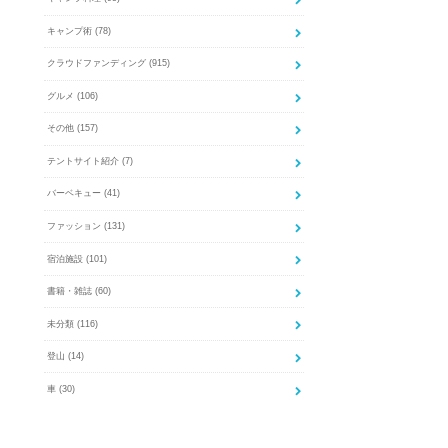
キャンプ術
(78)
クラウドファンディング
(915)
グルメ
(106)
その他
(157)
テントサイト紹介
(7)
バーベキュー
(41)
ファッション
(131)
宿泊施設
(101)
書籍・雑誌
(60)
未分類
(116)
登山
(14)
車
(30)