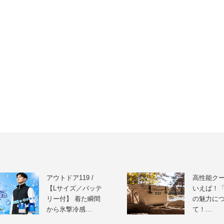
アウトドア119 /
高性能ク
【Lサイズ／バッテ
いえば！「
リー付】 着た瞬間
の魅力に
から氷撃冷感…
て！…