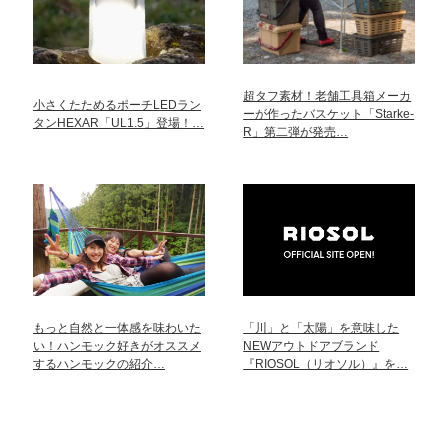
超タフ素材！老舗工具箱メーカ
小さくたためるポーチLEDラン
ーが作ったバスケット「Starke-
タンHEXAR「UL1.5」登場！…
R」第二弾が発売…
もっと自然と一体感を味わいた
「川」と「太陽」を意味した
い！ハンモック好きがオススメ
NEWアウトドアブランド
するハンモックの紹介…
『RIOSOL（リオソル）』を…