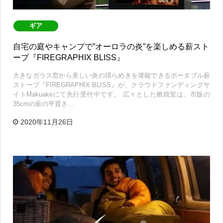
ギア
自宅の庭やキャンプで”オーロラの炎”を楽しめる薪スト
ーブ『FIREGRAPHIX BLISS』
大きなガラス窓から美しい炎の揺らめきを堪能できるポータブル薪
ストーブ『FIREGRAPHIX BLISS』が、クラウドファンディングサ
イトMakuakeにて先行受付中です。 広々とした燃焼室は、市販の
35cmの薪の平置き…
2020年11月26日