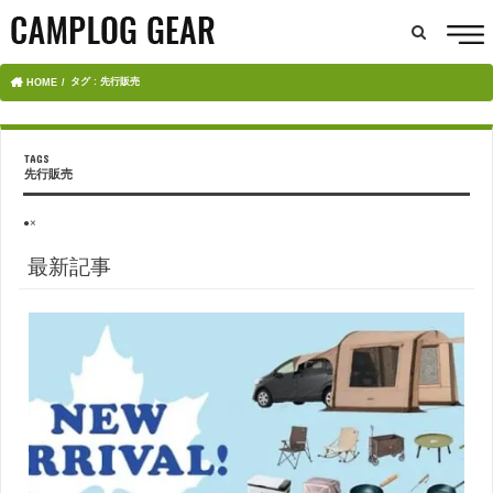
タグ : 先行販売
HOME
先行販売
●×
最新記事