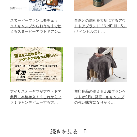
スヌーピーファンは要チェッ
自然との調和を大切にするアウ
ク！キャンプからおうちまで使
トドアブランド「NINEHILLS」
えるスヌーピーアウトドアシ…
(ナインヒルズ）…
アイリスオーヤマがアウトドア
無印良品の洗えるUSBブランケ
業界に本格参入！？これからフ
ットが9月に発売！冬キャンプ
ァミキャンデビューする方…
の強い味方になりそう…
続きを見る