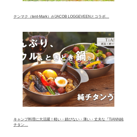
テンマク（tent-Mark）がJACOB LOGGEVEENとコラボ…
キャンプ料理に大活躍！軽い・錆びない・薄い・丈夫な『TiANN純
チタン…