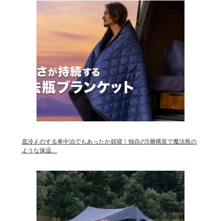
底冷えのする車中泊でもあったか就寝！独自の5層構造で魔法瓶の
ような保温…