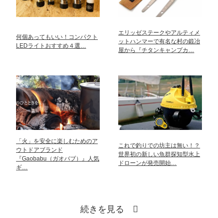
エリッゼステークやアルティメ
何個あってもいい！コンパクト
ットハンマーで有名な村の鍛冶
LEDライトおすすめ４選…
屋から『チタンキャンプカ…
「火」を安全に楽しむためのア
これで釣りでの坊主は無い！？
ウトドアブランド
世界初の新しい魚群探知型水上
『Gaobabu（ガオバブ）』人気
ドローンが発売開始…
ギ…
続きを見る