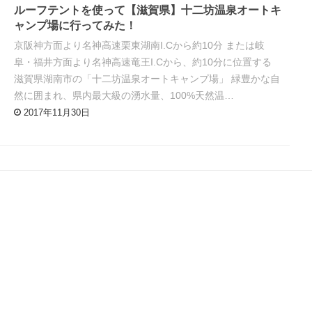
ルーフテントを使って【滋賀県】十二坊温泉オートキ
ャンプ場に行ってみた！
京阪神方面より名神高速栗東湖南I.Cから約10分 または岐
阜・福井方面より名神高速竜王I.Cから、約10分に位置する
滋賀県湖南市の「十二坊温泉オートキャンプ場」 緑豊かな自
然に囲まれ、県内最大級の湧水量、100%天然温…
2017年11月30日