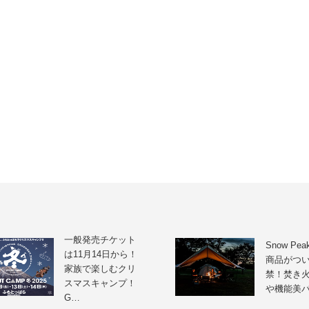
一般発売チケット
Snow Pea
は11月14日から！
商品がつ
家族で楽しむクリ
禁！焚き
スマスキャンプ！
や機能美
G…