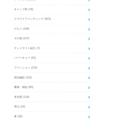
キャンプ術
(78)
クラウドファンディング
(915)
グルメ
(106)
その他
(157)
テントサイト紹介
(7)
バーベキュー
(41)
ファッション
(131)
宿泊施設
(101)
書籍・雑誌
(60)
未分類
(116)
登山
(14)
車
(30)