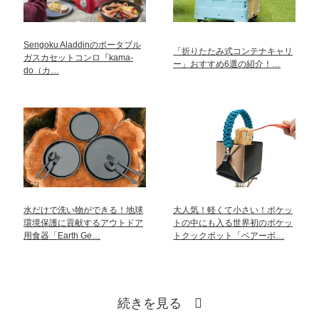
Sengoku Aladdinのポータブル
「折りたたみ式コンテナキャリ
ガスカセットコンロ『kama-
ー」おすすめ6選の紹介！…
do（カ…
水だけで洗い物ができる！地球
大人気！軽くて小さい！ポケッ
環境保護に貢献するアウトドア
トの中にも入る世界初のポケッ
用食器「Earth Ge…
トクックポット「ベアーボ…
続きを見る