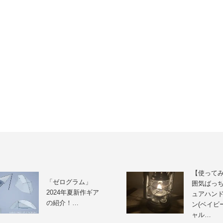
【使って
「ゼログラム」
囲気ばっ
2024年夏新作ギア
ュアハン
の紹介！…
ン(ベイビ
ャル…