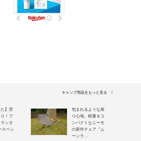
キャンプ用品をもっと見る
みた】雰
包まれるような座
ちり！フ
り心地、軽量＆コ
ドランタ
ンパクトなニーモ
ースペシ
の新作チェア『ム
ーンラ…