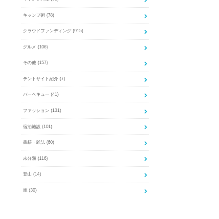
キャンプ術
(78)
クラウドファンディング
(915)
グルメ
(106)
その他
(157)
テントサイト紹介
(7)
バーベキュー
(41)
ファッション
(131)
宿泊施設
(101)
書籍・雑誌
(60)
未分類
(116)
登山
(14)
車
(30)