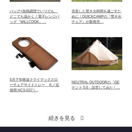
バッグ×加熱調理でいつでも、
充実した焚き火時間を過ごすた
どこでも温かく！電子レンジバ
めに！QUICKCAMPの『焚き火
ッグ「WILLCOOK」…
チェア』が新発売…
5月下旬発送クライマックスロ
NEUTRAL OUTDOORの「GE
ーチェアサイドトレー Ｒ／右
テント 5.0」設営してみた！…
側用 HCS-037 |…
続きを見る