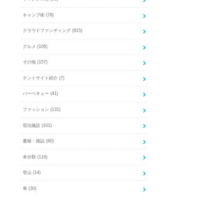
キャンプ術
(78)
クラウドファンディング
(915)
グルメ
(106)
その他
(157)
テントサイト紹介
(7)
バーベキュー
(41)
ファッション
(131)
宿泊施設
(101)
書籍・雑誌
(60)
未分類
(116)
登山
(14)
車
(30)