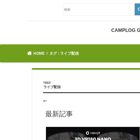
CAMPLOG
HOME
タグ : ライブ配信
ライブ配信
●×
最新記事