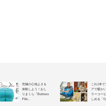
究極の心地よさを
これ1本で
体験しよう！おし
アで暖か
りまくら『Buttress
ラーコー
Pillo…
しめる「Go