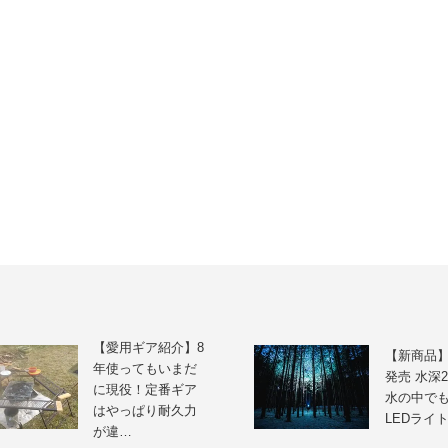
【愛用ギア紹介】8
【新商品】
年使ってもいまだ
発売 水深
に現役！定番ギア
水の中で
はやっぱり耐久力
LEDライト
が違…