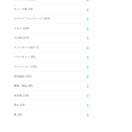
キャンプ術
(78)
クラウドファンディング
(915)
グルメ
(106)
その他
(157)
テントサイト紹介
(7)
バーベキュー
(41)
ファッション
(131)
宿泊施設
(101)
書籍・雑誌
(60)
未分類
(116)
登山
(14)
車
(30)