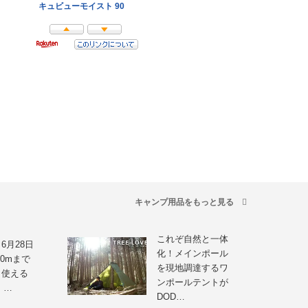
キャンプ用品をもっと見る
これぞ自然と一体
6月28日
化！メインポール
20mまで
を現地調達するワ
も使える
ンポールテントが
 …
DOD…