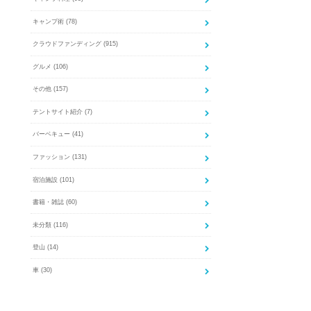
キャンプ術
(78)
クラウドファンディング
(915)
グルメ
(106)
その他
(157)
テントサイト紹介
(7)
バーベキュー
(41)
ファッション
(131)
宿泊施設
(101)
書籍・雑誌
(60)
未分類
(116)
登山
(14)
車
(30)