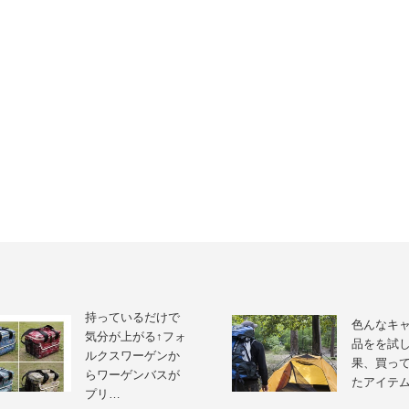
持っているだけで
色んなキ
気分が上がる↑フォ
品をを試
ルクスワーゲンか
果、買っ
らワーゲンバスが
たアイテ
プリ…