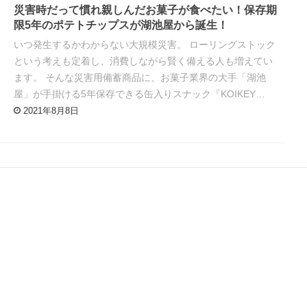
災害時だって慣れ親しんだお菓子が食べたい！保存期
限5年のポテトチップスが湖池屋から誕生！
いつ発生するかわからない大規模災害。 ローリングストック
という考えも定着し、消費しながら賢く備える人も増えてい
ます。 そんな災害用備蓄商品に、お菓子業界の大手「湖池
屋」が手掛ける5年保存できる缶入りスナック『KOIKEY…
2021年8月8日