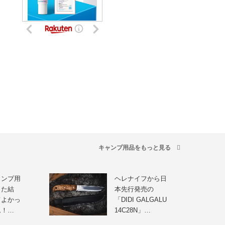
キャンプ用品をもっと見る
ャンプ用
ヘレナイフから日
した結
本先行発売の
てよかっ
「DIDI GALGALU
ム！…
14C28N」…