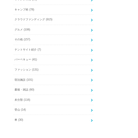
キャンプ術
(78)
クラウドファンディング
(915)
グルメ
(106)
その他
(157)
テントサイト紹介
(7)
バーベキュー
(41)
ファッション
(131)
宿泊施設
(101)
書籍・雑誌
(60)
未分類
(116)
登山
(14)
車
(30)