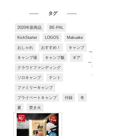
タグ
2020年新商品
BE-PAL
KickStarter
LOGOS
Makuake
おしゃれ
おすすめ！
キャンプ
お
す
キャンプ場
キャンプ飯
ギア
す
め
クラウドファンディング
商
品
ソロキャンプ
テント
ファミリーキャンプ
プライベートキャンプ
付録
冬
夏
焚き火