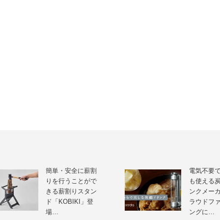
簡単・安全に薪割
電気不要
りを行うことがで
も使える
きる薪割りスタン
ンクメー
ド「KOBIKI」登
ラウドフ
場…
ングに…