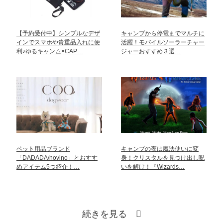
【予約受付中】シンプルなデザ
キャンプから停電までマルチに
インでスマホや貴重品入れに便
活躍！モバイルソーラーチャー
利♪ゆるキャン△×CAP…
ジャーおすすめ３選…
ペット用品ブランド
キャンプの夜は魔法使いに変
「DADADA/novino」とおすす
身！クリスタルを見つけ出し呪
めアイテム5つ紹介！…
いを解け！『Wizards…
続きを見る