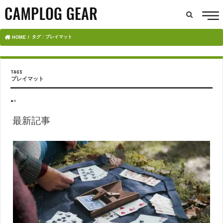
タグ : プレイマット
HOME
プレイマット
●×
最新記事