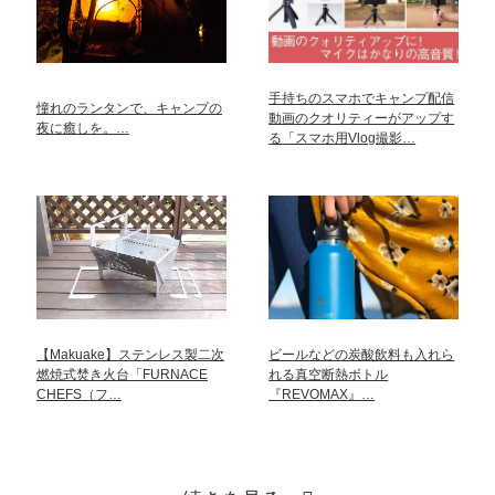
手持ちのスマホでキャンプ配信
憧れのランタンで、キャンプの
動画のクオリティーがアップす
夜に癒しを。…
る「スマホ用Vlog撮影…
【Makuake】ステンレス製二次
ビールなどの炭酸飲料も入れら
燃焼式焚き火台「FURNACE
れる真空断熱ボトル
CHEFS（フ…
『REVOMAX』…