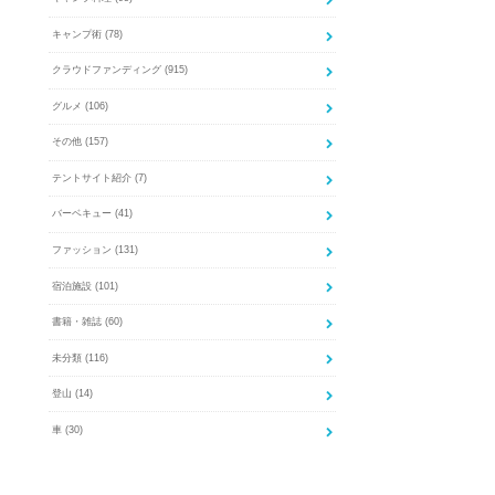
キャンプ術
(78)
クラウドファンディング
(915)
グルメ
(106)
その他
(157)
テントサイト紹介
(7)
バーベキュー
(41)
ファッション
(131)
宿泊施設
(101)
書籍・雑誌
(60)
未分類
(116)
登山
(14)
車
(30)