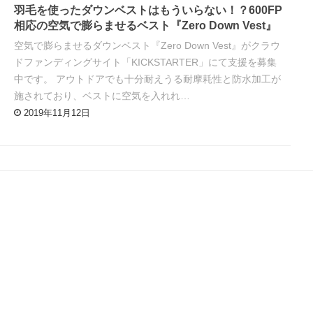
羽毛を使ったダウンベストはもういらない！？600FP
相応の空気で膨らませるベスト『Zero Down Vest』
空気で膨らませるダウンベスト『Zero Down Vest』がクラウ
ドファンディングサイト「KICKSTARTER」にて支援を募集
中です。 アウトドアでも十分耐えうる耐摩耗性と防水加工が
施されており、ベストに空気を入れれ…
2019年11月12日