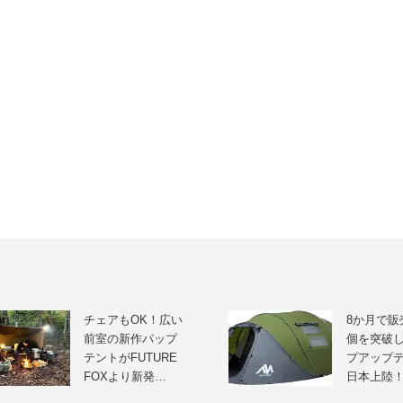
チェアもOK！広い
8か月で販売
前室の新作パップ
個を突破
テントがFUTURE
プアップ
FOXより新発…
日本上陸！