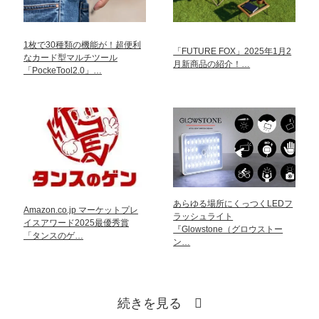
1枚で30種類の機能が！超便利
「FUTURE FOX」2025年1月2
なカード型マルチツール
月新商品の紹介！…
「PockeTool2.0」…
あらゆる場所にくっつくLEDフ
Amazon.co.jp マーケットプレ
ラッシュライト
イスアワード2025最優秀賞
『Glowstone（グロウストー
「タンスのゲ…
ン…
続きを見る