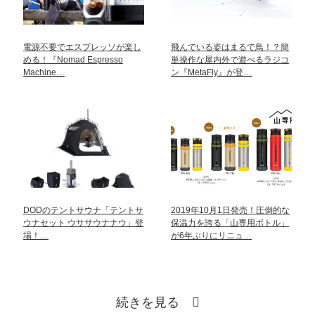
電源不要でエスプレッソが楽し
飛んでいる姿はまるで鳥！？簡
める！『Nomad Espresso
単操作な屋内外で遊べるラジコ
Machine…
ン『MetaFly』が登…
DODのテントサウナ「テントサ
2019年10月1日発売！圧倒的な
ウナセット ウササウナナウ」登
保温力を誇る「山専用ボトル」
場！…
が6年ぶりにリニュ…
続きを見る