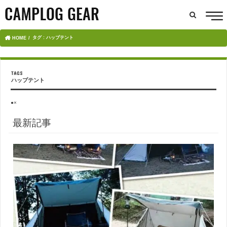
タグ : ハップテント
HOME
ハップテント
●×
最新記事