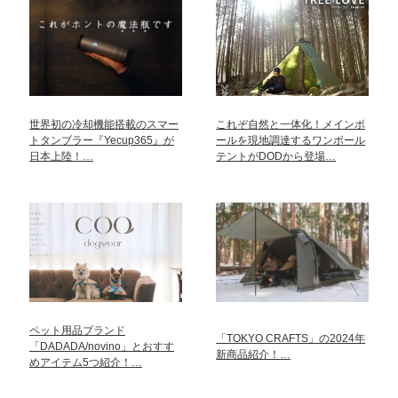
世界初の冷却機能搭載のスマー
これぞ自然と一体化！メインポ
トタンブラー『Yecup365』が
ールを現地調達するワンポール
日本上陸！…
テントがDODから登場…
ペット用品ブランド
「TOKYO CRAFTS」の2024年
「DADADA/novino」とおすす
新商品紹介！…
めアイテム5つ紹介！…