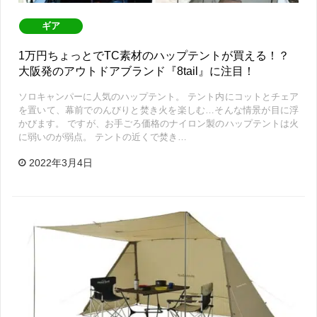
ギア
1万円ちょっとでTC素材のハップテントが買える！？
大阪発のアウトドアブランド『8tail』に注目！
ソロキャンパーに人気のハップテント。 テント内にコットとチェア
を置いて、幕前でのんびりと焚き火を楽しむ…そんな情景が目に浮
かびます。 ですが、お手ごろ価格のナイロン製のハップテントは火
に弱いのが弱点。 テントの近くで焚き…
2022年3月4日