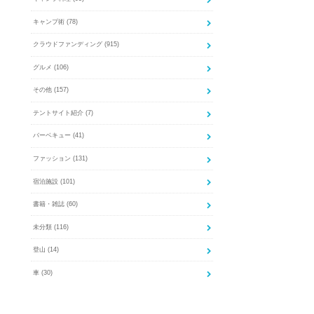
キャンプ術
(78)
クラウドファンディング
(915)
グルメ
(106)
その他
(157)
テントサイト紹介
(7)
バーベキュー
(41)
ファッション
(131)
宿泊施設
(101)
書籍・雑誌
(60)
未分類
(116)
登山
(14)
車
(30)