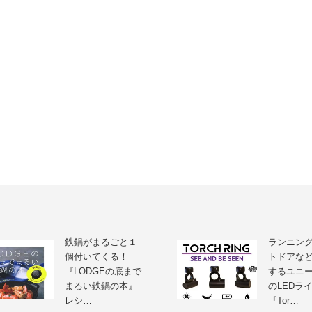
鉄鍋がまるごと１
ランニン
個付いてくる！
トドアな
『LODGEの底まで
するユニ
まるい鉄鍋の本』
のLEDラ
レシ…
『Tor…