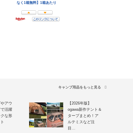
キャンプ用品をもっと見る
グやアウ
【2026年版】
どで活躍
ogawa新作テント＆
ークな形
タープまとめ！ア
イト
ルテミスなど注
目…