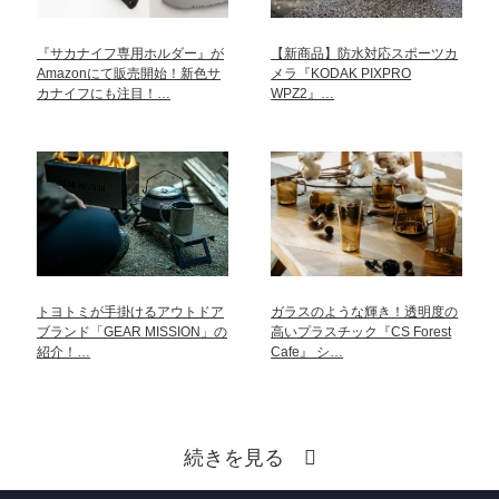
『サカナイフ専用ホルダー』が
【新商品】防水対応スポーツカ
Amazonにて販売開始！新色サ
メラ『KODAK PIXPRO
カナイフにも注目！…
WPZ2』…
トヨトミが手掛けるアウトドア
ガラスのような輝き！透明度の
ブランド「GEAR MISSION」の
高いプラスチック『CS Forest
紹介！…
Cafe』 シ…
続きを見る