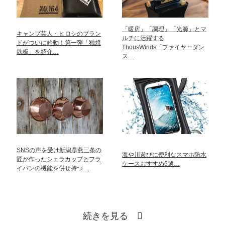
「暖房」「調理」「光源」とマ
キャンプ芸人・ヒロシのブラン
ルチに活躍する
ドがついに始動！第一弾「独焼
ThousWinds「ファイヤーダン
鉄板」を紹介…
ス…
SNSの声を受け新潟県燕三条の
海や川遊びに便利なスマホ防水
匠が作ったシェラカップとフラ
ケースおすすめ6選…
イパンの機能を併せ持つ…
続きを見る