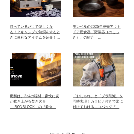
持っているだけで楽しくな
モンベルの2025年発売アウト
る！？キャンプで熱燗をすると
ドア用食器「野漆器（のしっ
きに便利なアイテムを紹介！…
き）」の紹介！…
燃料は、2×4の端材！豪快に炎
「おしゃれ」と「プラ削減」を
が吹き上がる焚き火台
同時実現！カラビナ付きで常に
「IRONBLOCK」の『吹火…
付けておけるエコバッグ『…