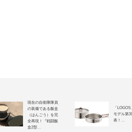
現在の自衛隊隊員
「LOGOS
の装備である飯盒
モデル第3
（はんごう）を完
表！…
全再現！『戦闘飯
盒2型…