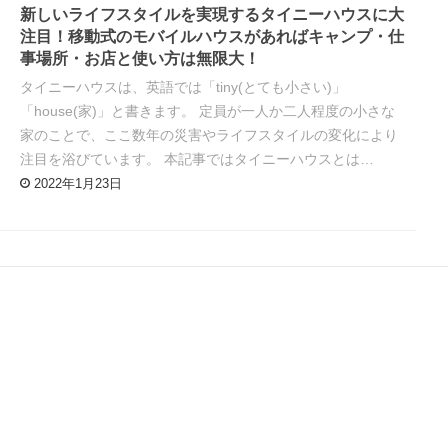
新しいライフスタイルを実現するタイニーハウスに大
注目！移動式のモバイルハウスがあればキャンプ・仕
事場所・お店と使い方は無限大！
タイニーハウスは、英語では「tiny(とても小さい)」
「house(家)」と書きます。 定員が一人か二人程度の小さな
家のことで、ここ数年の災害やライフスタイルの変化により
注目を浴びています。 本記事ではタイニーハウスとは…
2022年1月23日