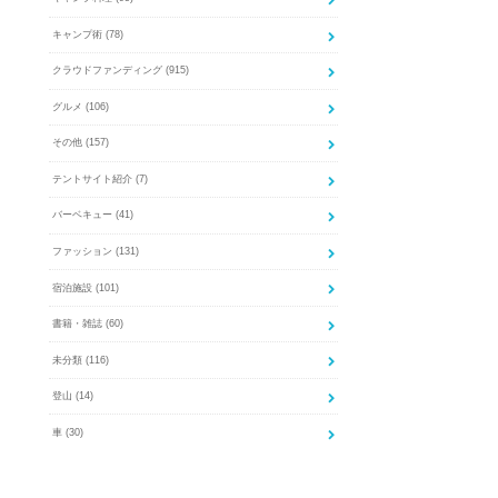
キャンプ術
(78)
クラウドファンディング
(915)
グルメ
(106)
その他
(157)
テントサイト紹介
(7)
バーベキュー
(41)
ファッション
(131)
宿泊施設
(101)
書籍・雑誌
(60)
未分類
(116)
登山
(14)
車
(30)