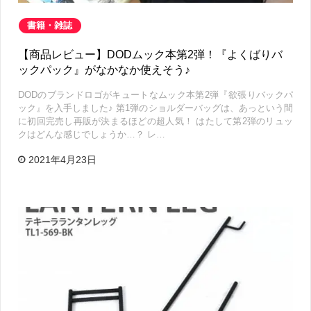
書籍・雑誌
【商品レビュー】DODムック本第2弾！『よくばりバ
ックパック』がなかなか使えそう♪
DODのブランドロゴがキュートなムック本第2弾『欲張りバックパ
ック』を入手しました♪ 第1弾のショルダーバッグは、あっという間
に初回完売し再販が決まるほどの超人気！ はたして第2弾のリュッ
クはどんな感じでしょうか…？ レ…
2021年4月23日