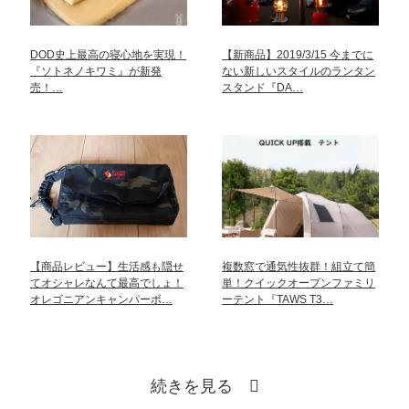
DOD史上最高の寝心地を実現！
【新商品】2019/3/15 今までに
『ソトネノキワミ』が新発
ない新しいスタイルのランタン
売！…
スタンド『DA…
【商品レビュー】生活感も隠せ
複数窓で通気性抜群！組立て簡
てオシャレなんて最高でしょ！
単！クイックオープンファミリ
オレゴニアンキャンパーボ…
ーテント『TAWS T3…
続きを見る