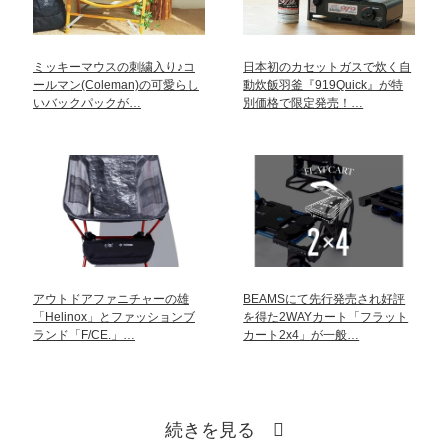
ミッキーマウスの刺繍入り♪コ
日本初のカセットガスで炊く自
ールマン(Coleman)の可愛らし
動炊飯羽釜『919Quick』が特
いバックパックが…
別価格で限定発売！…
アウトドアファニチャーの雄
BEAMSにて先行発売され好評
「Helinox」とファッションブ
を得た2WAYカート「フラット
ランド「F/CE.」…
カート2x4」が一般…
続きを見る