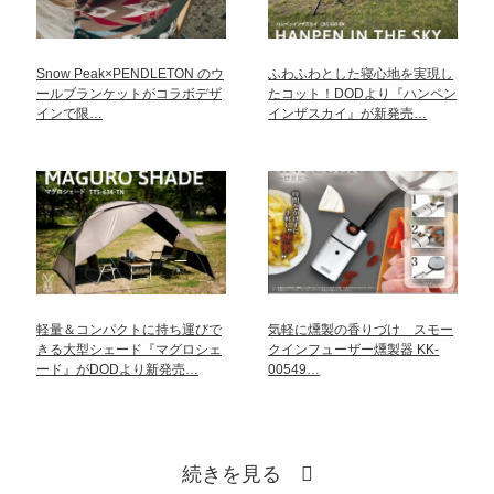
Snow Peak×PENDLETON のウ
ふわふわとした寝心地を実現し
ールブランケットがコラボデザ
たコット！DODより『ハンペン
インで限…
インザスカイ』が新発売…
軽量＆コンパクトに持ち運びで
気軽に燻製の香りづけ スモー
きる大型シェード『マグロシェ
クインフューザー燻製器 KK-
ード』がDODより新発売…
00549…
続きを見る