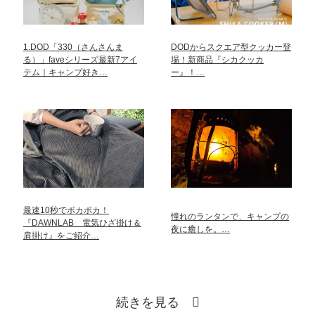
1.DOD「330（さんさんま
DODからスクエア型クッカー登
る）」faveシリーズ最新7アイ
場！新商品『シカクッカ
テム｜キャンプ好き…
ー』！…
最速10秒でポカポカ！
憧れのランタンで、キャンプの
『DAWNLAB 電気ひざ掛け＆
夜に癒しを。…
肩掛け』をご紹介…
続きを見る