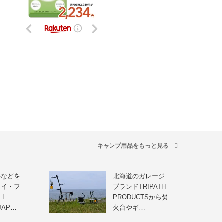
キャンプ用品をもっと見る
繕などを
北海道のガレージ
アイ・フ
ブランドTRIPATH
LL
PRODUCTSから焚
 JAP…
火台やギ…