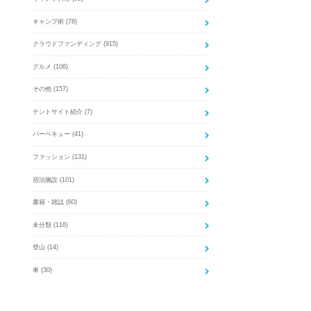
キャンプ術
(78)
クラウドファンディング
(915)
グルメ
(106)
その他
(157)
テントサイト紹介
(7)
バーベキュー
(41)
ファッション
(131)
宿泊施設
(101)
書籍・雑誌
(60)
未分類
(116)
登山
(14)
車
(30)