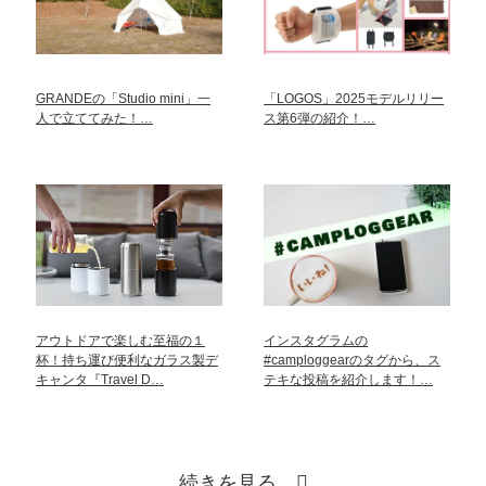
GRANDEの「Studio mini」一
「LOGOS」2025モデルリリー
人で立ててみた！…
ス第6弾の紹介！…
アウトドアで楽しむ至福の１
インスタグラムの
杯！持ち運び便利なガラス製デ
#camploggearのタグから、ス
キャンタ『Travel D…
テキな投稿を紹介します！…
続きを見る