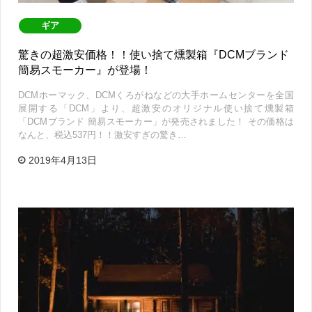
ギア
驚きの超激安価格！！使い捨て燻製箱『DCMブランド
簡易スモーカー』が登場！
DCMホーマック、DCMくろがねなどの大手ホームセンターを全国
展開する「DCM」より、超激安のオリジナル使い捨て燻製箱
「DCMブランド 簡易スモーカー」が発売されました！ その価格は
なんと、税込537円！！激安すぎの驚き…
2019年4月13日